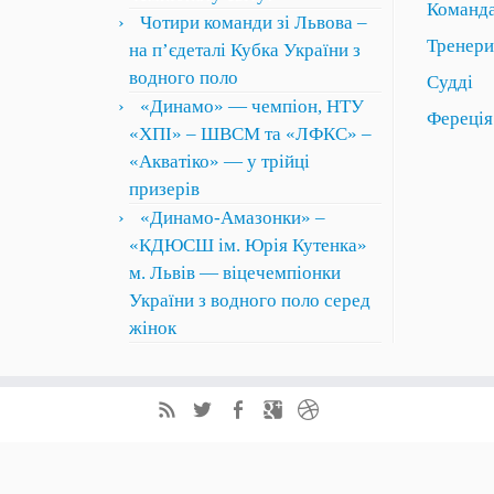
Команда
Чотири команди зі Львова –
Тренери
на пʼєдеталі Кубка України з
водного поло
Судді
«Динамо» — чемпіон, НТУ
Фереція
«ХПІ» – ШВСМ та «ЛФКС» –
«Акватіко» — у трійці
призерів
«Динамо-Амазонки» –
«КДЮСШ ім. Юрія Кутенка»
м. Львів — віцечемпіонки
України з водного поло серед
жінок