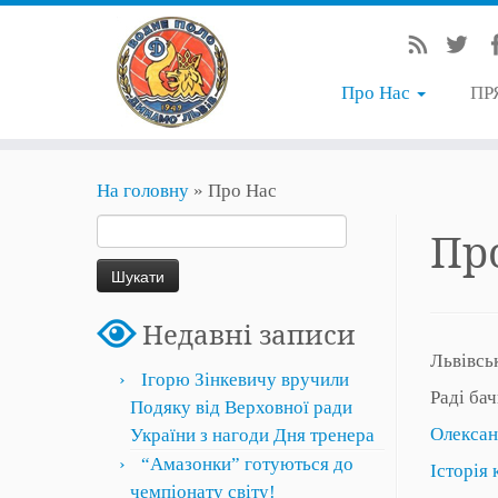
Про Нас
ПР
На головну
»
Про Нас
Пошук:
Пр
Недавні записи
Львівсь
Ігорю Зінкевичу вручили
Раді ба
Подяку від Верховної ради
Олексан
України з нагоди Дня тренера
“Амазонки” готуються до
Історія 
чемпіонату світу!