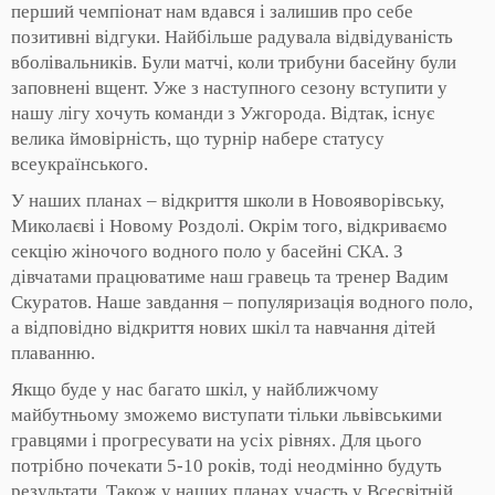
перший чемпіонат нам вдався і залишив про себе
позитивні відгуки. Найбільше радувала відвідуваність
вболівальників. Були матчі, коли трибуни басейну були
заповнені вщент. Уже з наступного сезону вступити у
нашу лігу хочуть команди з Ужгорода. Відтак, існує
велика ймовірність, що турнір набере статусу
всеукраїнського.
У наших планах – відкриття школи в Новояворівську,
Миколаєві і Новому Роздолі. Окрім того, відкриваємо
секцію жіночого водного поло у басейні СКА. З
дівчатами працюватиме наш гравець та тренер Вадим
Скуратов. Наше завдання – популяризація водного поло,
а відповідно відкриття нових шкіл та навчання дітей
плаванню.
Якщо буде у нас багато шкіл, у найближчому
майбутньому зможемо виступати тільки львівськими
гравцями і прогресувати на усіх рівнях. Для цього
потрібно почекати 5-10 років, тоді неодмінно будуть
результати. Також у наших планах участь у Всесвітній