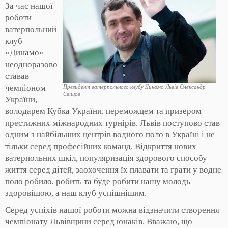
За час нашої
роботи
ватерпольний
клуб
«Динамо»
неодноразово
ставав
чемпіоном
Президент ватерпольного клубу Динамо Львів Олександр
Свіщов
України,
володарем Кубка України, переможцем та призером
престижних міжнародних турнірів. Львів поступово став
одним з найбільших центрів водного поло в Україні і не
тільки серед професійних команд. Відкриття нових
ватерпольних шкіл, популяризація здорового способу
життя серед дітей, заохочення їх плавати та грати у водне
поло робило, робить та буде робити нашу молодь
здоровішою, а наш клуб успішнішим.
Серед успіхів нашої роботи можна відзначити створення
чемпіонату Львівщини серед юнаків. Вважаю, що