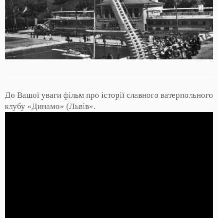
До Вашої уваги фільм про історії славного ватерпольного
клубу «Динамо» (Львів».