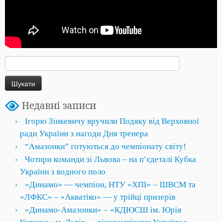
Пошук:
Недавні записи
Ігорю Зінкевичу вручили Подяку від Верховної
ради України з нагоди Дня тренера
“Амазонки” готуються до чемпіонату світу!
Чотири команди зі Львова – на пʼєдеталі Кубка
України з водного поло
«Динамо» — чемпіон, НТУ «ХПІ» – ШВСМ та
«ЛФКС» – «Акватіко» — у трійці призерів
«Динамо-Амазонки» – «КДЮСШ ім. Юрія