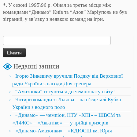
*
. У сезоні 1995\96 р. Фінал за третье місце між
командами “Динамо” Київ та “Азов” Маріуполь не був
зіграний, у зв’язку з неявкою команд на ігри.
Пошук:
Недавні записи
Ігорю Зінкевичу вручили Подяку від Верховної
ради України з нагоди Дня тренера
“Амазонки” готуються до чемпіонату світу!
Чотири команди зі Львова – на пʼєдеталі Кубка
України з водного поло
«Динамо» — чемпіон, НТУ «ХПІ» – ШВСМ та
«ЛФКС» – «Акватіко» — у трійці призерів
«Динамо-Амазонки» – «КДЮСШ ім. Юрія