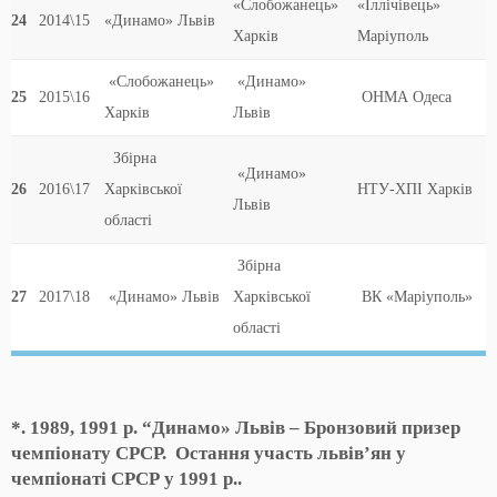
«Слобожанець»
«Іллічівець»
24
2014\15
«Динамо» Львів
Харків
Маріуполь
«Слобожанець»
«Динамо»
25
2015\16
ОНМА Одеса
Харків
Львів
Збірна
«Динамо»
26
2016\17
Харківської
НТУ-ХПІ Харків
Львів
області
Збірна
27
2017\18
«Динамо» Львів
Харківської
ВК «Маріуполь»
області
*
.
1989, 1991 р.
“Динамо» Львів
– Бронзовий призер
чемпіонату СРСР. Остання участь львів’ян у
чемпіонаті
СРСР у 1991 р..