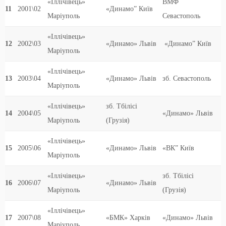
«Іллічівець»
ВМФ
11
2001\02
«Динамо” Київ
Маріуполь
Севастополь
«Іллічівець»
12
2002\03
«Динамо» Львів
«Динамо” Київ
Маріуполь
«Іллічівець»
13
2003\04
«Динамо» Львів
зб. Севастополь
Маріуполь
«Іллічівець»
зб. Тбілісі
14
2004\05
«Динамо» Львів
Маріуполь
(Грузія)
«Іллічівець»
15
2005\06
«Динамо» Львів
«ВК” Київ
Маріуполь
«Іллічівець»
зб. Тбілісі
16
2006\07
«Динамо» Львів
Маріуполь
(Грузія)
«Іллічівець»
17
2007\08
«БМК» Харків
«Динамо» Львів
Маріуполь