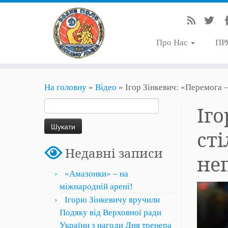
Про Нас
ПР
На головну
»
Відео
»
Ігор Зінкевич: «Перемога 
Пошук:
Іго
ст
Недавні записи
не
«Амазонки» – на
міжнародній арені!
Ігорю Зінкевичу вручили
Подяку від Верховної ради
України з нагоди Дня тренера