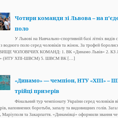
Чотири команди зі Львова – на пʼєд
поло
У Львові на Навчально-спортивній базі літніх виді
 з водного поло серед чоловіків та жінок. За трофей борол
ЩЕ ЧОЛОВІЧИХ КОМАНД: 1. ВК «Динамо Львів» 2. КЗ ЛОР
в» (НТУ ХПІ-ШВСМ) 5. ШВСМ ВК […]
«Динамо» — чемпіон, НТУ «ХПІ» – Ш
трійці призерів
Фінальний тур чемпіонату України серед чоловіків в
урів, наповнених боротьби, запалу та видовищних голів. Зага
, Маріуполя та Закарпаття. «Динамівці» оформили звання чем