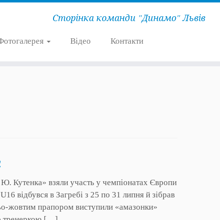
Сторінка команди "Динамо" Львів
Фотогалерея
Відео
Контакти
!
. Кутенка» взяли участь у чемпіонатах Європи
 U16 відбувся в Загребі з 25 по 31 липня й зібрав
иньо-жовтим прапором виступили «амазонки»
ю тренеркою […]