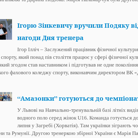
Ігорю Зінкевичу вручили Подяку ві
нагоди Дня тренера
Ігор Ілліч – Заслужений працівник фізичної культури
 спорту, який понад пів століття працює у сфері фізичної ку
який згодом став наставником і підготував не одне покоління
кого фахового коледжу спорту, виконавчим директором ВК 
“Амазонки” готуються до чемпіонат
У Львові на Навчально-тренувальній базі літніх виді
водного поло серед жінок U16. Команда готується до 
липня у Загребі (Хорватія). Там українки зіграють ч
и та Румунії. Другою тренеркою збірної України є Марія П