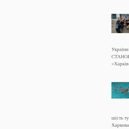
України
СТАНОВИ
«Харкі
шість т
Харкова