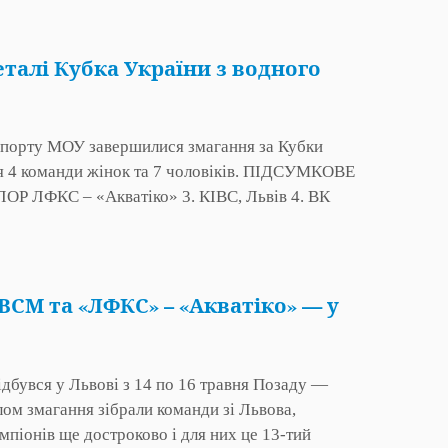
еталі Кубка України з водного
в спорту МОУ завершилися змагання за Кубки
ися 4 команди жінок та 7 чоловіків. ПІДСУМКОВЕ
 ЛФКС – «Акватіко» 3. КІВС, Львів 4. ВК
ВСМ та «ЛФКС» – «Акватіко» — у
ідбувся у Львові з 14 по 16 травня Позаду —
лом змагання зібрали команди зі Львова,
піонів ще достроково і для них це 13-тий