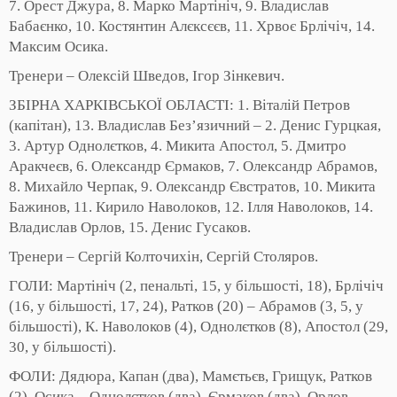
7. Орест Джура, 8. Марко Мартініч, 9. Владислав
Бабаєнко, 10. Костянтин Алєксєєв, 11. Хрвоє Брлічіч, 14.
Максим Осика.
Тренери – Олексій Шведов, Ігор Зінкевич.
ЗБІРНА ХАРКІВСЬКОЇ ОБЛАСТІ: 1. Віталій Петров
(капітан), 13. Владислав Без’язичний – 2. Денис Гурцкая,
3. Артур Однолєтков, 4. Микита Апостол, 5. Дмитро
Аракчеєв, 6. Олександр Єрмаков, 7. Олександр Абрамов,
8. Михайло Черпак, 9. Олександр Євстратов, 10. Микита
Бажинов, 11. Кирило Наволоков, 12. Ілля Наволоков, 14.
Владислав Орлов, 15. Денис Гусаков.
Тренери – Сергій Колточихін, Сергій Столяров.
ГОЛИ: Мартініч (2, пенальті, 15, у більшості, 18), Брлічіч
(16, у більшості, 17, 24), Ратков (20) – Абрамов (3, 5, у
більшості), К. Наволоков (4), Однолєтков (8), Апостол (29,
30, у більшості).
ФОЛИ: Дядюра, Капан (два), Мамєтьєв, Грищук, Ратков
(2), Осика – Однолєтков (два), Єрмаков (два), Орлов,