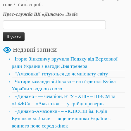
голи / п’ять спроб.
Прес-служба ВК «Динамо» Львів
Пошук:
Недавні записи
Ігорю Зінкевичу вручили Подяку від Верховної
ради України з нагоди Дня тренера
“Амазонки” готуються до чемпіонату світу!
Чотири команди зі Львова – на пʼєдеталі Кубка
України з водного поло
«Динамо» — чемпіон, НТУ «ХПІ» – ШВСМ та
«ЛФКС» – «Акватіко» — у трійці призерів
«Динамо-Амазонки» – «КДЮСШ ім. Юрія
Кутенка» м. Львів — віцечемпіонки України з
водного поло серед жінок