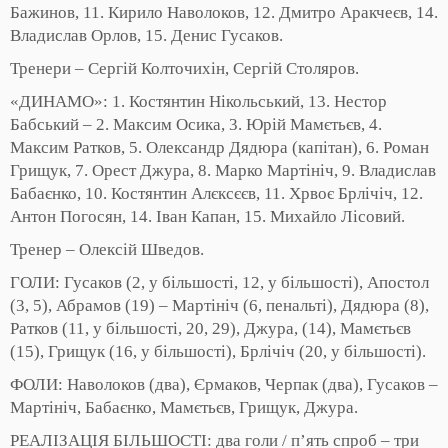
Бажинов, 11. Кирило Наволоков, 12. Дмитро Аракчеєв, 14.
Владислав Орлов, 15. Денис Гусаков.
Тренери – Сергій Колточихін, Сергій Столяров.
«ДИНАМО»: 1. Костянтин Нікольський, 13. Нестор
Бабський – 2. Максим Осика, 3. Юрій Мамєтьєв, 4.
Максим Ратков, 5. Олександр Дядюра (капітан), 6. Роман
Грищук, 7. Орест Джура, 8. Марко Мартініч, 9. Владислав
Бабаєнко, 10. Костянтин Алєксєєв, 11. Хрвоє Брлічіч, 12.
Антон Погосян, 14. Іван Капан, 15. Михайло Лісовий.
Тренер – Олексій Шведов.
ГОЛИ: Гусаков (2, у більшості, 12, у більшості), Апостол
(3, 5), Абрамов (19) – Мартініч (6, пенальті), Дядюра (8),
Ратков (11, у більшості, 20, 29), Джура, (14), Мамєтьєв
(15), Грищук (16, у більшості), Брлічіч (20, у більшості).
ФОЛИ: Наволоков (два), Єрмаков, Черпак (два), Гусаков –
Мартініч, Бабаєнко, Мамєтьєв, Грищук, Джура.
РЕАЛІЗАЦІЯ БІЛЬШОСТІ: два голи / п’ять спроб – три