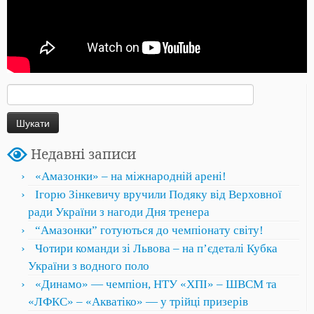
Пошук:
Недавні записи
«Амазонки» – на міжнародній арені!
Ігорю Зінкевичу вручили Подяку від Верховної
ради України з нагоди Дня тренера
“Амазонки” готуються до чемпіонату світу!
Чотири команди зі Львова – на пʼєдеталі Кубка
України з водного поло
«Динамо» — чемпіон, НТУ «ХПІ» – ШВСМ та
«ЛФКС» – «Акватіко» — у трійці призерів