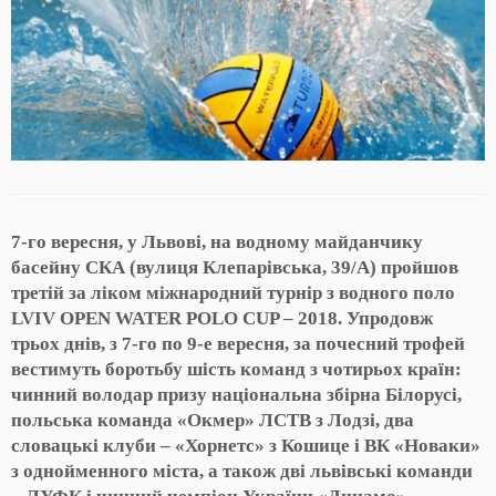
7-го вересня, у Львові, на водному майданчику
басейну СКА (вулиця Клепарівська, 39/А) пройшов
третій за ліком міжнародний турнір з водного поло
LVIV OPEN WATER POLO CUP – 2018
. Упродовж
трьох днів, з 7-го по 9-е вересня, за почесний трофей
вестимуть боротьбу шість команд з чотирьох країн:
чинний володар призу національна збірна Білорусі,
польська команда «Окмер» ЛСТВ з Лодзі, два
словацькі клуби – «Хорнетс» з Кошице і ВК «Новаки»
з однойменного міста, а також дві львівські команди